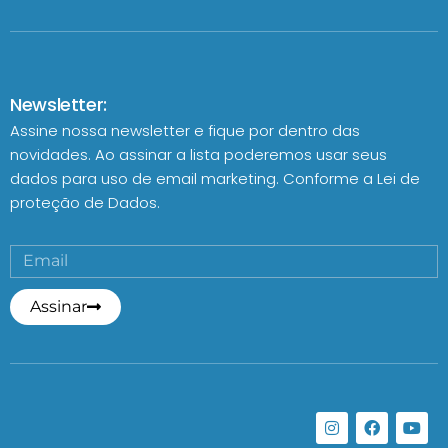
Newsletter:
Assine nossa newsletter e fique por dentro das
novidades. Ao assinar a lista poderemos usar seus
dados para uso de email marketing. Conforme a
Lei de
proteção de Dados.
Assinar